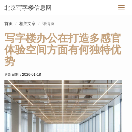
北京写字楼信息网
切
换
导
首页
相关文章
详情页
航
写字楼办公在打造多感官
体验空间方面有何独特优
势
更新日期：
2026-01-18