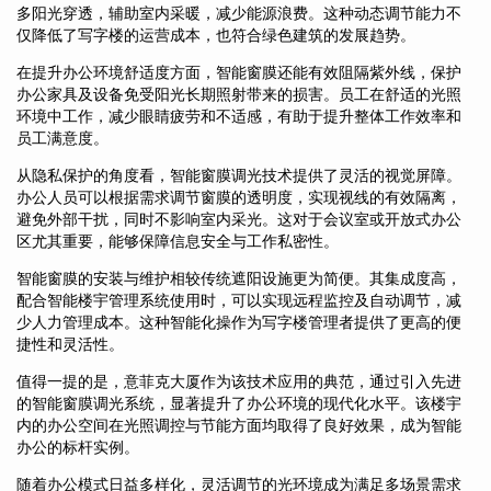
多阳光穿透，辅助室内采暖，减少能源浪费。这种动态调节能力不
仅降低了写字楼的运营成本，也符合绿色建筑的发展趋势。
在提升办公环境舒适度方面，智能窗膜还能有效阻隔紫外线，保护
办公家具及设备免受阳光长期照射带来的损害。员工在舒适的光照
环境中工作，减少眼睛疲劳和不适感，有助于提升整体工作效率和
员工满意度。
从隐私保护的角度看，智能窗膜调光技术提供了灵活的视觉屏障。
办公人员可以根据需求调节窗膜的透明度，实现视线的有效隔离，
避免外部干扰，同时不影响室内采光。这对于会议室或开放式办公
区尤其重要，能够保障信息安全与工作私密性。
智能窗膜的安装与维护相较传统遮阳设施更为简便。其集成度高，
配合智能楼宇管理系统使用时，可以实现远程监控及自动调节，减
少人力管理成本。这种智能化操作为写字楼管理者提供了更高的便
捷性和灵活性。
值得一提的是，意菲克大厦作为该技术应用的典范，通过引入先进
的智能窗膜调光系统，显著提升了办公环境的现代化水平。该楼宇
内的办公空间在光照调控与节能方面均取得了良好效果，成为智能
办公的标杆实例。
随着办公模式日益多样化，灵活调节的光环境成为满足多场景需求